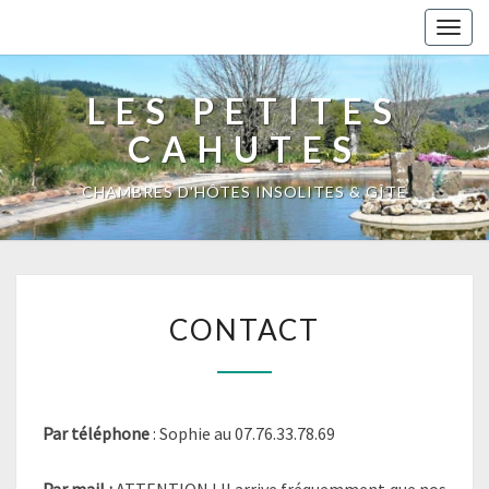
Togg
navig
LES PETITES
CAHUTES
CHAMBRES D'HÔTES INSOLITES & GÎTE
CONTACT
CONTACT
Par téléphone
: Sophie au 07.76.33.78.69