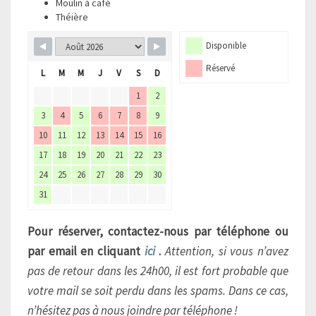
Moulin à café
Théière
Disponible
Réservé
L
M
M
J
V
S
D
1
2
3
4
5
6
7
8
9
10
11
12
13
14
15
16
17
18
19
20
21
22
23
24
25
26
27
28
29
30
31
Pour réserver, contactez-nous par téléphone ou
par email en cliquant
ici
.
Attention, si vous n’avez
pas de retour dans les 24h00, il est fort probable que
votre mail se soit perdu dans les spams. Dans ce cas,
n’hésitez pas à nous joindre par téléphone !